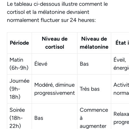
Le tableau ci-dessous illustre comment le
cortisol et la mélatonine devraient
normalement fluctuer sur 24 heures:
Niveau de
Niveau de
Période
État 
cortisol
mélatonine
Matin
Éveil,
Élevé
Bas
(6h-9h)
énergi
Journée
Modéré, diminue
Activi
(9h-
Très bas
progressivement
norma
18h)
Soirée
Commence
Relaxa
(18h-
Bas
à
progre
22h)
augmenter