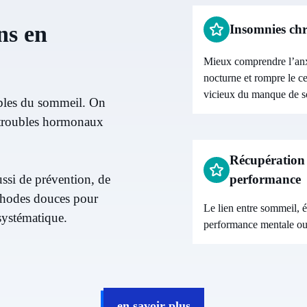
ns en
Insomnies ch
Mieux comprendre l’anx
nocturne et rompre le ce
vicieux du manque de 
ubles du sommeil. On
e troubles hormonaux
Récupération 
performance
ussi de prévention, de
éthodes douces pour
Le lien entre sommeil, é
systématique.
performance mentale ou
en savoir plus