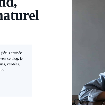
nd,
naturel
j’étais épuisée,
vers ce blog, je
ues, validées,
te. »