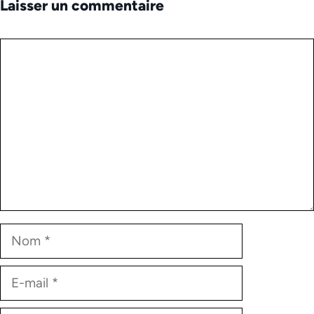
Laisser un commentaire
Commentaire
Nom
E-
mail