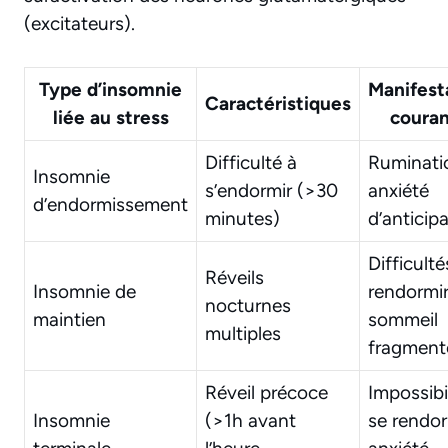
(excitateurs).
Type d’insomnie
Manifest
Caractéristiques
liée au stress
coura
Difficulté à
Ruminati
Insomnie
s’endormir (>30
anxiété
d’endormissement
minutes)
d’anticip
Difficulté
Réveils
Insomnie de
rendormir
nocturnes
maintien
sommeil
multiples
fragment
Réveil précoce
Impossibi
Insomnie
(>1h avant
se rendor