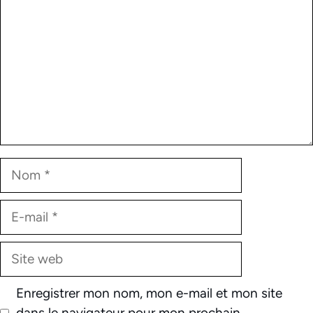
Nom
E-
mail
Site
web
Enregistrer mon nom, mon e-mail et mon site
dans le navigateur pour mon prochain